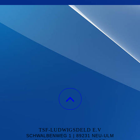
TSF-LUDWIGSDELD E.V
SCHWALBENWEG 1 | 89231 NEU-ULM